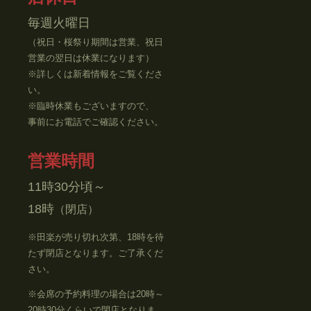
毎週火曜日
（祝日・桜祭り期間は営業、祝日
営業の翌日は休業になります）
※詳しくは新着情報をご覧くださ
い。
※臨時休業もございますので、
事前にお電話でご確認ください。
営業時間
11時30分頃～
18時
（閉店）
※田楽が売り切れ次第、
18
時を待
たず閉店となります。ご了承くだ
さい。
※会席の予約料理の場合は
20
時～
20
時
30
分くらいで閉店となりま