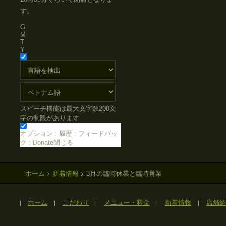
す。
G
M
T
Y
スピーチ機能は最大文字数200文
字の制限があります
オプション
:
履歴
:
フィードバッ
ク
:
Donate
閉じる
ホーム
新着情報
3月の臨時休業と臨時営業
ホーム
こだわり
メニュー・料金
新着情報
店舗紹