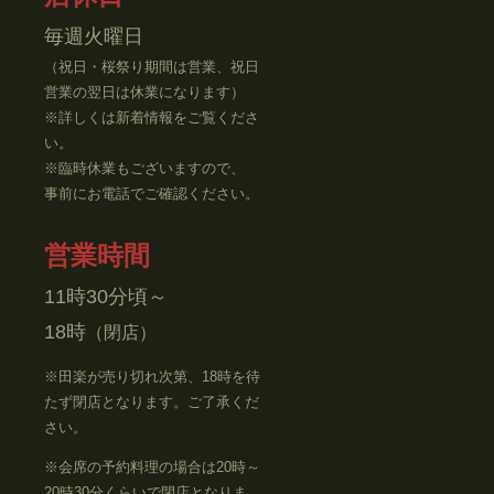
毎週火曜日
（祝日・桜祭り期間は営業、祝日
営業の翌日は休業になります）
※詳しくは新着情報をご覧くださ
い。
※臨時休業もございますので、
事前にお電話でご確認ください。
営業時間
11時30分頃～
18時
（閉店）
※田楽が売り切れ次第、
18
時を待
たず閉店となります。ご了承くだ
さい。
※会席の予約料理の場合は
20
時～
20
時
30
分くらいで閉店となりま