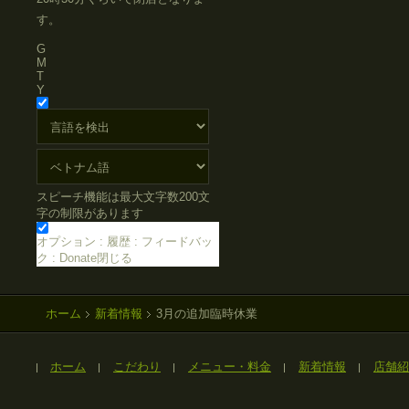
す。
G
M
T
Y
スピーチ機能は最大文字数200文
字の制限があります
オプション
:
履歴
:
フィードバッ
ク
:
Donate
閉じる
ホーム
新着情報
3月の追加臨時休業
ホーム
こだわり
メニュー・料金
新着情報
店舗紹